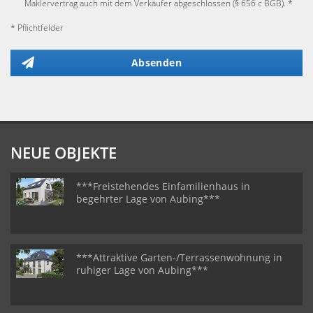
Maklervertrag auch mit dem Verkäufer abgeschlossen (§ 656 c BGB). *
* Pflichtfelder
Absenden
NEUE OBJEKTE
***Freistehendes Einfamilienhaus in
begehrter Lage von Aubing***
***Attraktive Garten-/Terrassenwohnung in
ruhiger Lage von Aubing***