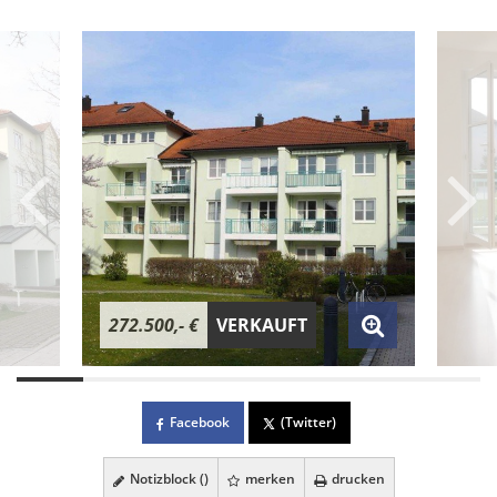
272.500,- €
VERKAUFT
Facebook
(Twitter)
Notizblock (
)
merken
drucken