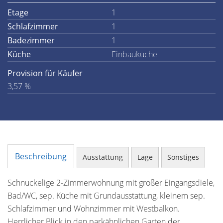
Etage
1
Schlafzimmer
1
Badezimmer
1
Küche
Einbauküche
Provision für Käufer
3,57 %
Beschreibung
Ausstattung
Lage
Sonstiges
Schnuckelige 2-Zimmerwohnung mit großer Eingangsdiele,
Bad/WC, sep. Küche mit Grundausstattung, kleinem sep.
Schlafzimmer und Wohnzimmer mit Westbalkon.
Herrlicher Blick in den parkähnlichen Garten der