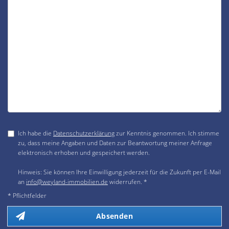
Ich habe die
Datenschutzerklärung
zur Kenntnis genommen. Ich stimme
zu, dass meine Angaben und Daten zur Beantwortung meiner Anfrage
elektronisch erhoben und gespeichert werden.
Hinweis: Sie können Ihre Einwilligung jederzeit für die Zukunft per E-Mail
an
info@weyland-immobilien.de
widerrufen. *
* Pflichtfelder
Absenden