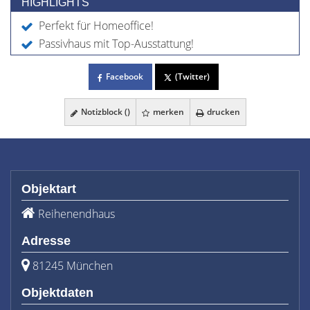
HIGHLIGHTS
Perfekt für Homeoffice!
Passivhaus mit Top-Ausstattung!
Facebook
(Twitter)
Notizblock (
)
merken
drucken
Objektart
Reihenendhaus
Adresse
81245 München
Objektdaten