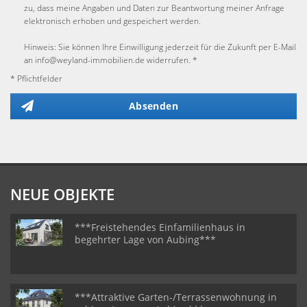
zu, dass meine Angaben und Daten zur Beantwortung meiner Anfrage
elektronisch erhoben und gespeichert werden.
Hinweis: Sie können Ihre Einwilligung jederzeit für die Zukunft per E-Mail
an info@weyland-immobilien.de widerrufen. *
* Pflichtfelder
Absenden
NEUE OBJEKTE
***Freistehendes Einfamilienhaus in
begehrter Lage von Aubing***
***Attraktive Garten-/Terrassenwohnung in