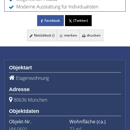
Moderne Ausstattung für Individualisten
Facebook
(Twitter)
Notizblock (
)
merken
drucken
Objektart
Etagenwohnung
Adresse
80636 München
Objektdaten
Objekt-Nr.
Wohnfläche
(ca.)
VM-0601
72 m²