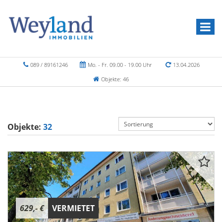
089 / 89161246
Mo. - Fr. 09.00 - 19.00 Uhr
13.04.2026
Objekte: 46
Objekte:
32
629,- €
VERMIETET