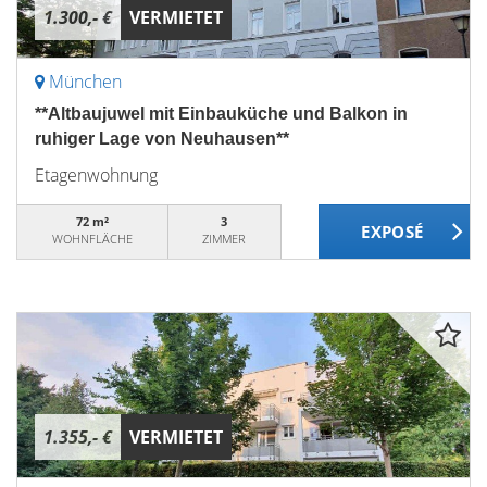
1.300,- €
VERMIETET
München
**Altbaujuwel mit Einbauküche und Balkon in
ruhiger Lage von Neuhausen**
Etagenwohnung
72 m²
3
WOHNFLÄCHE
ZIMMER
1.355,- €
VERMIETET