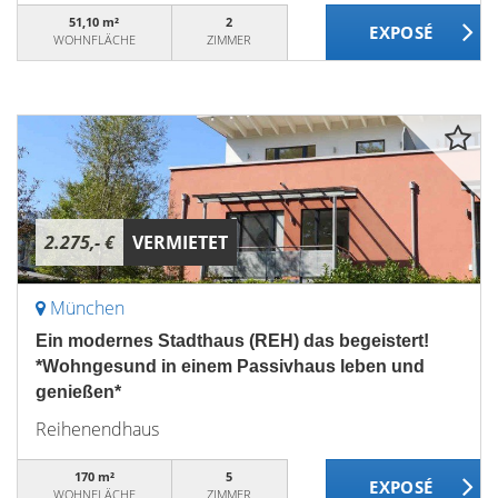
51,10 m²
2
WOHNFLÄCHE
ZIMMER
2.275,- €
VERMIETET
München
Ein modernes Stadthaus (REH) das begeistert!
*Wohngesund in einem Passivhaus leben und
genießen*
Reihenendhaus
170 m²
5
WOHNFLÄCHE
ZIMMER