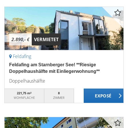
2.890,- €
VERMIETET
Feldafing
Feldafing am Starnberger See! **Riesige
Doppelhaushälfte mit Einliegerwohnung**
Doppelhaushälfte
221,75 m²
8
WOHNFLÄCHE
ZIMMER