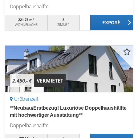
Doppelhaushälfte
221,75 m²
8
WOHNFLÄCHE
ZIMMER
2.450,- €
VERMIETET
Gröbenzell
**Neubau/Erstbezug! Luxuriöse Doppelhaushälfte
mit hochwertiger Ausstattung**
Doppelhaushälfte