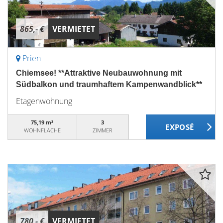
865,- €
VERMIETET
Prien
Chiemsee! **Attraktive Neubauwohnung mit
Südbalkon und traumhaftem Kampenwandblick**
Etagenwohnung
75,19 m²
3
WOHNFLÄCHE
ZIMMER
780,- €
VERMIETET