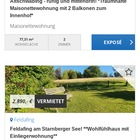
Altschwabing - ruhig und mittendrin! *Traumhafte
Maisonettewohnung mit 2 Balkonen zum
Innenhof*
Maisonettewohnung
77,31 m²
2
WOHNFLÄCHE
ZIMMER
2.890,- €
VERMIETET
Feldafing
Feldafing am Starnberger See! **Wohlfühlhaus mit
Einliegerwohnung**