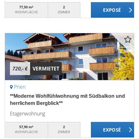
77,50 m²
2
WOHNFLÄCHE
ZIMMER
720,- €
VERMIETET
Prien
**Moderne Wohlfühlwohnung mit Südbalkon und
herrlichem Bergblick**
Etagenwohnung
57,90 m²
2
WOHNFLÄCHE
ZIMMER