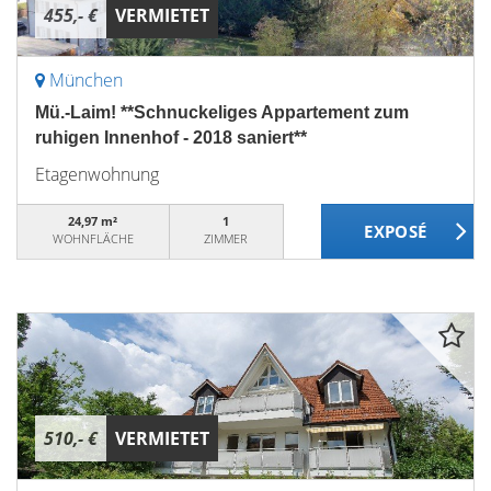
455,- €
VERMIETET
München
Mü.-Laim! **Schnuckeliges Appartement zum
ruhigen Innenhof - 2018 saniert**
Etagenwohnung
24,97 m²
1
WOHNFLÄCHE
ZIMMER
510,- €
VERMIETET