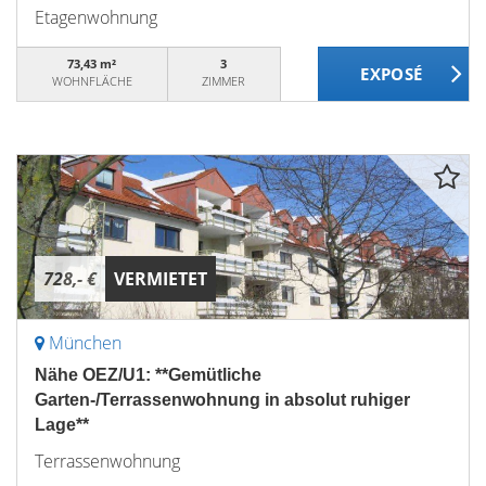
Etagenwohnung
73,43 m²
3
WOHNFLÄCHE
ZIMMER
728,- €
VERMIETET
München
Nähe OEZ/U1: **Gemütliche
Garten-/Terrassenwohnung in absolut ruhiger
Lage**
Terrassenwohnung