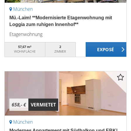
München
Mü.-Laim! **Modernisierte Etagenwohnung mit
Loggia zum ruhigen Innenhof**
Etagenwohnung
57,67 m²
2
WOHNFLÄCHE
ZIMMER
658,- €
VERMIETET
München
Modernes Appartement mit Südbalkon und EBK!