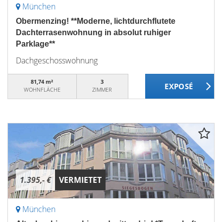
München
Obermenzing! **Moderne, lichtdurchflutete
Dachterrasenwohnung in absolut ruhiger
Parklage**
Dachgeschosswohnung
81,74 m²
3
WOHNFLÄCHE
ZIMMER
1.395,- €
VERMIETET
München