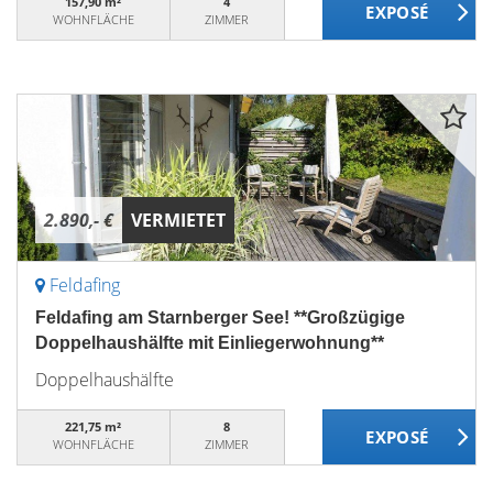
157,90 m²
4
WOHNFLÄCHE
ZIMMER
2.890,- €
VERMIETET
Feldafing
Feldafing am Starnberger See! **Großzügige
Doppelhaushälfte mit Einliegerwohnung**
Doppelhaushälfte
221,75 m²
8
WOHNFLÄCHE
ZIMMER