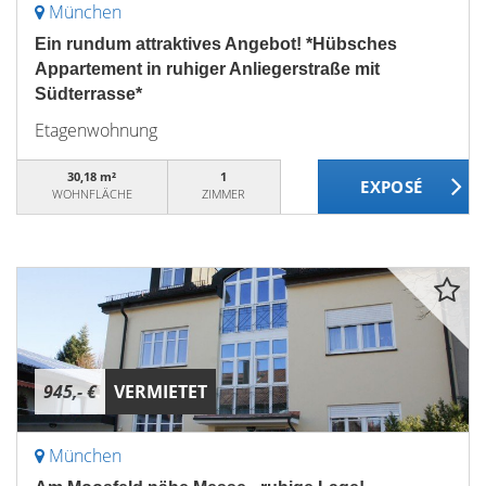
München
Ein rundum attraktives Angebot! *Hübsches
Appartement in ruhiger Anliegerstraße mit
Südterrasse*
Etagenwohnung
30,18 m²
1
WOHNFLÄCHE
ZIMMER
945,- €
VERMIETET
München