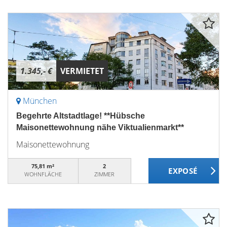
1.345,- €
VERMIETET
München
Begehrte Altstadtlage! **Hübsche
Maisonettewohnung nähe Viktualienmarkt**
Maisonettewohnung
75,81 m²
2
WOHNFLÄCHE
ZIMMER