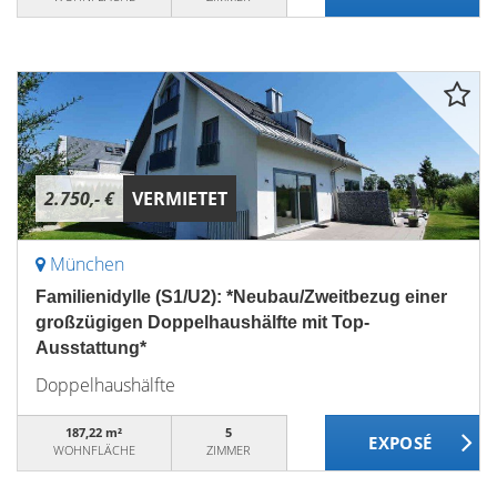
2.750,- €
VERMIETET
München
Familienidylle (S1/U2): *Neubau/Zweitbezug einer
großzügigen Doppelhaushälfte mit Top-
Ausstattung*
Doppelhaushälfte
187,22 m²
5
WOHNFLÄCHE
ZIMMER