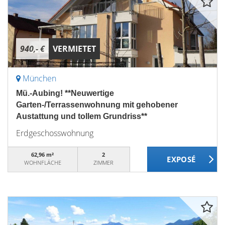
940,- €
VERMIETET
München
Mü.-Aubing! **Neuwertige
Garten-/Terrassenwohnung mit gehobener
Austattung und tollem Grundriss**
Erdgeschosswohnung
62,96 m²
2
WOHNFLÄCHE
ZIMMER