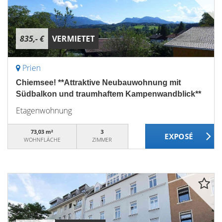
835,- €
VERMIETET
Prien
Chiemsee! **Attraktive Neubauwohnung mit
Südbalkon und traumhaftem Kampenwandblick**
Etagenwohnung
73,03 m²
3
WOHNFLÄCHE
ZIMMER