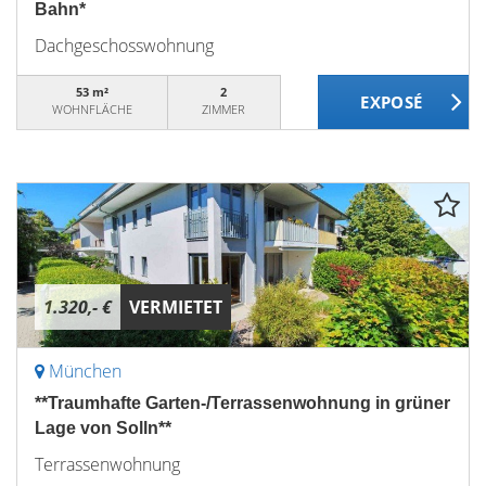
Bahn*
Dachgeschosswohnung
53 m²
2
WOHNFLÄCHE
ZIMMER
1.320,- €
VERMIETET
München
**Traumhafte Garten-/Terrassenwohnung in grüner
Lage von Solln**
Terrassenwohnung