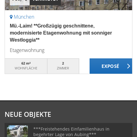
München
Mü.-Laim! **Großzügig geschnittene,
modernisierte Etagenwohnung mit sonniger
Westloggia**
Etagenwohnung
62 m²
2
WOHNFLÄCHE
ZIMMER
NEUE OBJEKTE
***Freistehendes Einfamilienhaus in
begehrter Lage von Aubing***