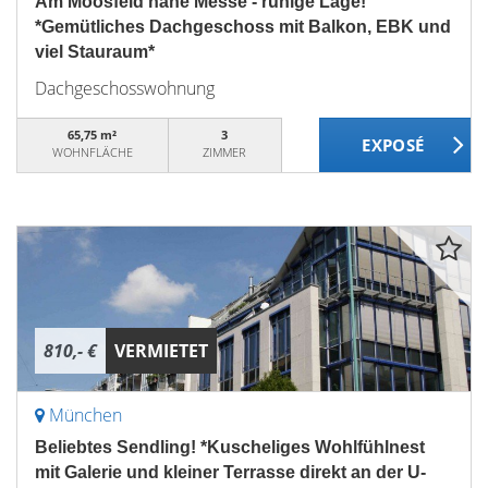
Am Moosfeld nähe Messe - ruhige Lage!
*Gemütliches Dachgeschoss mit Balkon, EBK und
viel Stauraum*
Dachgeschosswohnung
65,75 m²
3
WOHNFLÄCHE
ZIMMER
810,- €
VERMIETET
München
Beliebtes Sendling! *Kuscheliges Wohlfühlnest
mit Galerie und kleiner Terrasse direkt an der U-