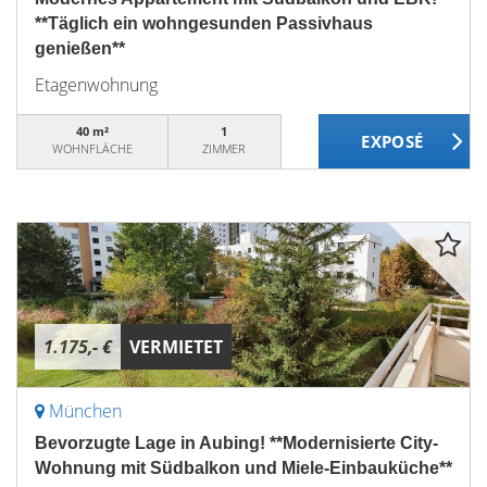
**Täglich ein wohngesunden Passivhaus
genießen**
Etagenwohnung
40 m²
1
WOHNFLÄCHE
ZIMMER
1.175,- €
VERMIETET
München
Bevorzugte Lage in Aubing! **Modernisierte City-
Wohnung mit Südbalkon und Miele-Einbauküche**