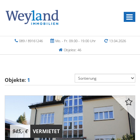
089 / 89161246
Mo. - Fr. 09.00 - 19.00 Uhr
13.04.2026
Objekte: 46
Objekte:
1
945,- €
VERMIETET