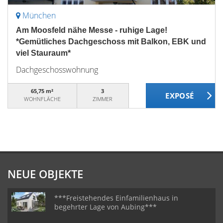
München
Am Moosfeld nähe Messe - ruhige Lage!
*Gemütliches Dachgeschoss mit Balkon, EBK und
viel Stauraum*
Dachgeschosswohnung
65,75 m²
3
WOHNFLÄCHE
ZIMMER
NEUE OBJEKTE
***Freistehendes Einfamilienhaus in
begehrter Lage von Aubing***