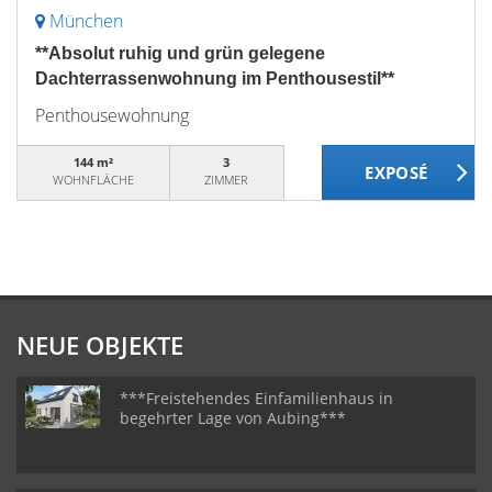
München
**Absolut ruhig und grün gelegene
Dachterrassenwohnung im Penthousestil**
Penthousewohnung
144 m²
3
WOHNFLÄCHE
ZIMMER
NEUE OBJEKTE
***Freistehendes Einfamilienhaus in
begehrter Lage von Aubing***