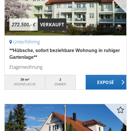
272.500,- €
VERKAUFT
Unterföhring
**Hübsche, sofort beziehbare Wohnung in ruhiger
Gartenlage**
Etagenwohnung
39 m²
2
WOHNFLÄCHE
ZIMMER