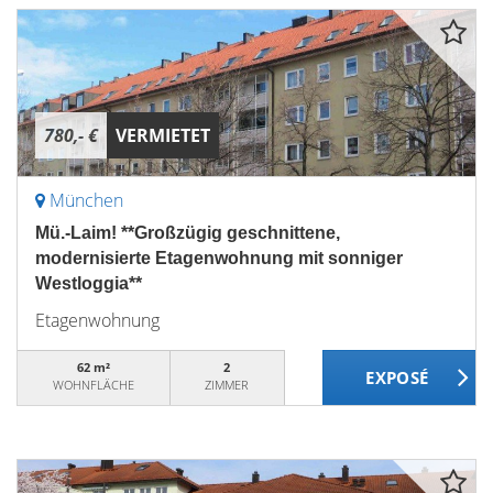
780,- €
VERMIETET
München
Mü.-Laim! **Großzügig geschnittene,
modernisierte Etagenwohnung mit sonniger
Westloggia**
Etagenwohnung
62 m²
2
WOHNFLÄCHE
ZIMMER