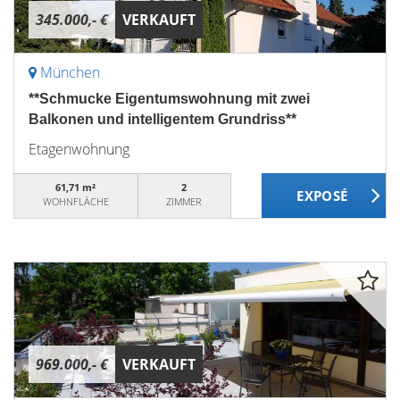
345.000,- €
VERKAUFT
München
**Schmucke Eigentumswohnung mit zwei
Balkonen und intelligentem Grundriss**
Etagenwohnung
61,71 m²
2
WOHNFLÄCHE
ZIMMER
969.000,- €
VERKAUFT