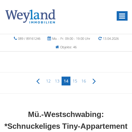
089 / 89161246
Mo. - Fr. 09.00 - 19.00 Uhr
13.04.2026
Objekte: 46
12
13
14
15
16
Mü.-Westschwabing:
*Schnuckeliges Tiny-Appartement