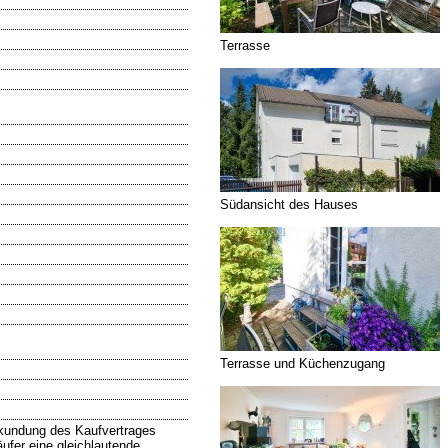
Terrasse
Südansicht des Hauses
Terrasse und Küchenzugang
urkundung des Kaufvertrages
ufer eine gleichlautende