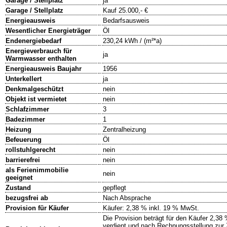
Garage / Stellplatz
ja
Garage / Stellplatz
Kauf 25.000,- €
Energieausweis
Bedarfsausweis
Wesentlicher Energieträger
Öl
Endenergiebedarf
230,24 kWh / (m²*a)
Energieverbrauch für
ja
Warmwasser enthalten
Energieausweis Baujahr
1956
Unterkellert
ja
Denkmalgeschützt
nein
Objekt ist vermietet
nein
Schlafzimmer
3
Badezimmer
1
Heizung
Zentralheizung
Befeuerung
Öl
rollstuhlgerecht
nein
barrierefrei
nein
als Ferienimmobilie
nein
geeignet
Zustand
gepflegt
bezugsfrei ab
Nach Absprache
Provision für Käufer
Käufer: 2,38 % inkl. 19 % MwSt.
Die Provision beträgt für den Käufer 2,38
verdient und nach Rechnungsstellung zur 