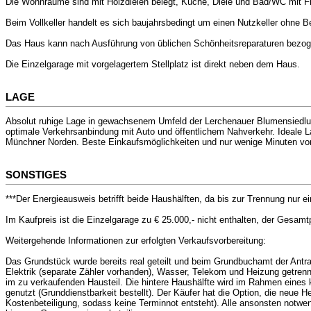
Die Wohnräume sind mit Holzdielen belegt, Küche, Diele und Bad/WC mit Fli
Beim Vollkeller handelt es sich baujahrsbedingt um einen Nutzkeller ohne B
Das Haus kann nach Ausführung von üblichen Schönheitsreparaturen bezoge
Die Einzelgarage mit vorgelagertem Stellplatz ist direkt neben dem Haus.
LAGE
Absolut ruhige Lage in gewachsenem Umfeld der Lerchenauer Blumensiedlung.
optimale Verkehrsanbindung mit Auto und öffentlichem Nahverkehr. Ideale L
Münchner Norden. Beste Einkaufsmöglichkeiten und nur wenige Minuten vo
SONSTIGES
***Der Energieausweis betrifft beide Haushälften, da bis zur Trennung nur 
Im Kaufpreis ist die Einzelgarage zu € 25.000,- nicht enthalten, der Gesamt
Weitergehende Informationen zur erfolgten Verkaufsvorbereitung:
Das Grundstück wurde bereits real geteilt und beim Grundbuchamt der Ant
Elektrik (separate Zähler vorhanden), Wasser, Telekom und Heizung getrenn
im zu verkaufenden Hausteil. Die hintere Haushälfte wird im Rahmen eines 
genutzt (Grunddienstbarkeit bestellt). Der Käufer hat die Option, die ne
Kostenbeteiligung, sodass keine Terminnot entsteht). Alle ansonsten notwe