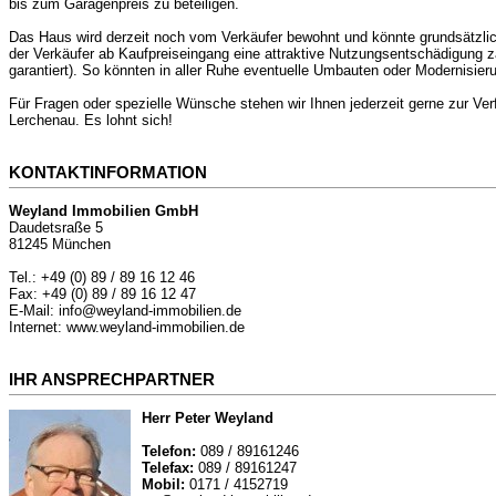
bis zum Garagenpreis zu beteiligen.
Das Haus wird derzeit noch vom Verkäufer bewohnt und könnte grundsätzlic
der Verkäufer ab Kaufpreiseingang eine attraktive Nutzungsentschädigung 
garantiert). So könnten in aller Ruhe eventuelle Umbauten oder Modernisie
Für Fragen oder spezielle Wünsche stehen wir Ihnen jederzeit gerne zur Ver
Lerchenau. Es lohnt sich!
KONTAKTINFORMATION
Weyland Immobilien GmbH
Daudetsraße 5
81245 München
Tel.: +49 (0) 89 / 89 16 12 46
Fax: +49 (0) 89 / 89 16 12 47
E-Mail: info@weyland-immobilien.de
Internet: www.weyland-immobilien.de
IHR ANSPRECHPARTNER
Herr Peter Weyland
Telefon:
089 / 89161246
Telefax:
089 / 89161247
Mobil:
0171 / 4152719