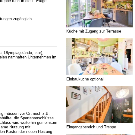
eppe führt in die 1. Etage.
tungen zugänglich.
Küche mit Zugang zur Terrasse
, Olympiagelände, Isar),
 vielen namhaften Unternehmen im
Einbauküche optional
ng müssen vor Ort noch z.B.
shälfte, die Spartenanschlüsse
schluss wird weiterhin gemeinsam
Eingangsbereich und Treppe
nsame Nutzung mit
 den Kosten der neuen Heizung