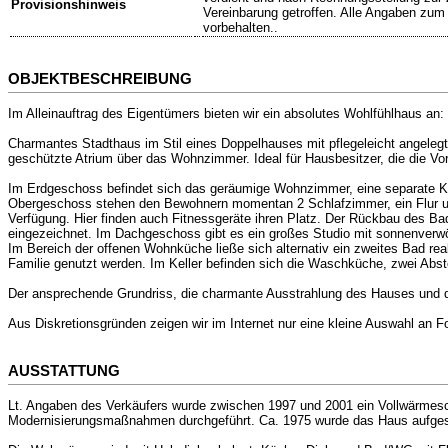
Provisionshinweis
Vereinbarung getroffen. Alle Angaben zum
vorbehalten..
OBJEKTBESCHREIBUNG
Im Alleinauftrag des Eigentümers bieten wir ein absolutes Wohlfühlhaus an:
Charmantes Stadthaus im Stil eines Doppelhauses mit pflegeleicht angelegte
geschützte Atrium über das Wohnzimmer. Ideal für Hausbesitzer, die die Vo
Im Erdgeschoss befindet sich das geräumige Wohnzimmer, eine separate K
Obergeschoss stehen den Bewohnern momentan 2 Schlafzimmer, ein Flur un
Verfügung. Hier finden auch Fitnessgeräte ihren Platz. Der Rückbau des Ba
eingezeichnet. Im Dachgeschoss gibt es ein großes Studio mit sonnenverwöhn
Im Bereich der offenen Wohnküche ließe sich alternativ ein zweites Bad rea
Familie genutzt werden. Im Keller befinden sich die Waschküche, zwei Abs
Der ansprechende Grundriss, die charmante Ausstrahlung des Hauses und di
Aus Diskretionsgründen zeigen wir im Internet nur eine kleine Auswahl an F
AUSSTATTUNG
Lt. Angaben des Verkäufers wurde zwischen 1997 und 2001 ein Vollwärmesc
Modernisierungsmaßnahmen durchgeführt. Ca. 1975 wurde das Haus aufges