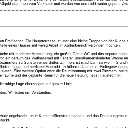
 Objekt stammen vom Verkäufer und wurden von uns nicht weiter geprüft. Zw
n Freiflächen. Die Hauptterrasse ist über eine kleine Treppe von der Küche 
rteile eines Hauses mit wenig Arbeit im Außenbereich verbinden möchten.
üche mit moderner Ausstattung, ein großes Gäste-WC und das separat angel
d ein geräumiges Wellnessbad mit Fenster, überdimmensionierter Wanne un
dezimmers zu Gunsten eines dritten Zimmers ist machbar - so wie im Grundris
ter Loggia und herrlicher Aussicht. In früheren Jahren als Einliegerwohnung
lisieren. Eine weitere Option wäre die Raumtrennung mit zwei Zimmern, sollt
tellräume und der geplante Raum für die neue Heizung nebst Haustechnik.
e ruhige Lage überzeugen auf ganzer Linie.
otos. Wir bitten um Verständnis.
hutz angebracht, neue Kunststofffenster eingebaut und das Dach ausgebaut.
tockt.