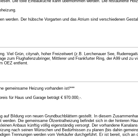
esen. Die tolle Einbauküche kann übernommen werden. Die restaurierte Holztr
eheizung.
n werden. Der hübsche Vorgarten und das Atrium sind verschiedenen Gestal
 Viel Grün, citynah, hoher Freizeitwert (z.B. Lerchenauer See, Ruderregatta
age zum Flughafenzubringer, Mittlerer und Frankfurter Ring, der A99 und zu
m OEZ entfernt.
eine gemeinsame Heizung vorhanden ist!***
preis für Haus und Garage beträgt € 970.000,-.
rag auf Bildung von neuen Grundbuchblättern gestellt. In diesem Zusammenha
t werden. Die gemeinsame Ölzentralheizung befindet sich in der hinteren Hau
kleinen Anbaus künftig völlig eigenständig versorgt. Der vorhandene Kanalan
ue Heizung nach seinen Wünschen und Bedürfnissen zu planen (bis dahin gemei
ndigen Trennungen werden vom Verkäufer durchgeführt. Er ist bereit, sich an