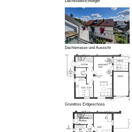
Dachstudio/Einlieger
Dachterrasse und Aussicht
Grundriss Erdgeschoss