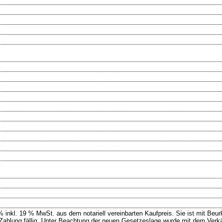
 % inkl. 19 % MwSt. aus dem notariell vereinbarten Kaufpreis. Sie ist mit Be
Zahlung fällig. Unter Beachtung der neuen Gesetzeslage wurde mit dem Verkä