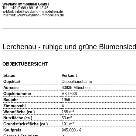
Weyland Immobilien GmbH
Tel.: +49 (0)89 / 89 16 12 46
E-Mail: info@weyland-immobilien.de
Internet: www.weyland-immobilien.de
Lerchenau - ruhige und grüne Blumensied
OBJEKTÜBERSICHT
Status
Verkauft
Objektart
Doppelhaushälfte
Adresse
80935 München
Objektnummer
VK-0636
Baujahr
1956
Zimmerzahl
4
Wohnfläche (ca.)
155 m²
Nutzfläche (ca.)
50 m²
Grundstücksfläche (ca.)
191 m²
Kaufpreis
945.000,- €