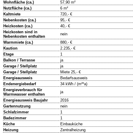
Wohnfläche (ca.)
57,90 m²
Nutzfläche (ca.)
6 m²
Kaltmiete
720,- €
Nebenkosten (ca.)
95,- €
Heizkosten (ca.)
40,- €
Heizkosten sind in
nein
Nebenkosten enthalten
Warmmiete (ca.)
880,- €
Kaution
2.235,- €
Etage
1
Balkon / Terrasse
ja
Garage / Stellplatz
ja
Garage / Stellplatz
Miete 25,- €
Energieausweis
Bedarfsausweis
Endenergiebedarf
34 kWh / (m²*a)
Energieverbrauch für
ja
Warmwasser enthalten
Energieausweis Baujahr
2016
Gartennutzung
nein
Schlafzimmer
1
Badezimmer
1
Küche
Einbauküche
Heizung
Zentralheizung