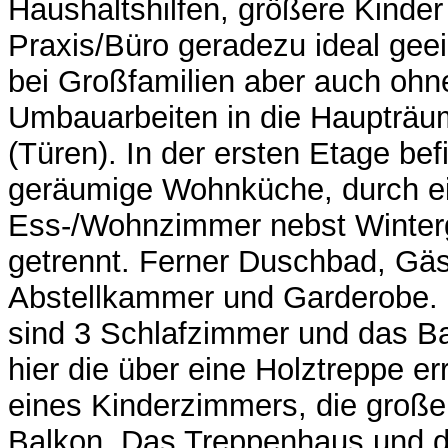
Haushaltshilfen, größere Kinder
Praxis/Büro geradezu ideal geeig
bei Großfamilien aber auch ohne
Umbauarbeiten in die Haupträum
(Türen). In der ersten Etage bef
geräumige Wohnküche, durch e
Ess-/Wohnzimmer nebst Winter
getrennt. Ferner Duschbad, Gä
Abstellkammer und Garderobe.
sind 3 Schlafzimmer und das Ba
hier die über eine Holztreppe e
eines Kinderzimmers, die groß
Balkon. Das Treppenhaus und di