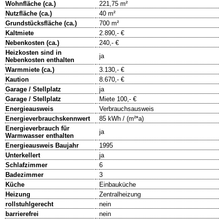
Wohnfläche (ca.)
221,75 m²
Nutzfläche (ca.)
40 m²
Grundstücksfläche (ca.)
700 m²
Kaltmiete
2.890,- €
Nebenkosten (ca.)
240,- €
Heizkosten sind in
ja
Nebenkosten enthalten
Warmmiete (ca.)
3.130,- €
Kaution
8.670,- €
Garage / Stellplatz
ja
Garage / Stellplatz
Miete 100,- €
Energieausweis
Verbrauchsausweis
Energieverbrauchskennwert
85 kWh / (m²*a)
Energieverbrauch für
ja
Warmwasser enthalten
Energieausweis Baujahr
1995
Unterkellert
ja
Schlafzimmer
6
Badezimmer
3
Küche
Einbauküche
Heizung
Zentralheizung
rollstuhlgerecht
nein
barrierefrei
nein